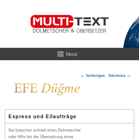
MULTI-TEXT
Übersetzungen & Dolmetscherservice
Bilder-
← Vorheriges
Nächstes →
Navigation
Primärer
Express und Eilaufträge
Seitenleisten-
Widgetbereich
Sie brauchen schnell einen Dolmetscher
oder Hilfe bei der Übersetzung eines