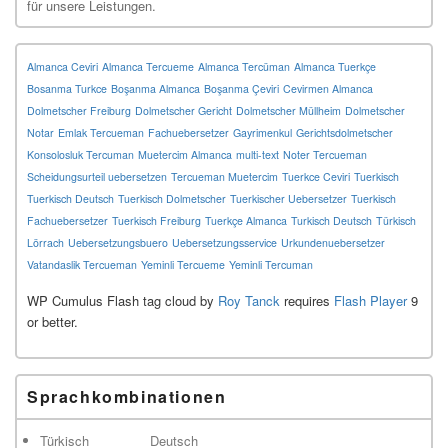
für unsere Leistungen.
Almanca Ceviri
Almanca Tercueme
Almanca Tercüman
Almanca Tuerkçe
Bosanma Turkce
Boşanma Almanca
Boşanma Çeviri
Cevirmen Almanca
Dolmetscher Freiburg
Dolmetscher Gericht
Dolmetscher Müllheim
Dolmetscher
Notar
Emlak Tercueman
Fachuebersetzer
Gayrimenkul
Gerichtsdolmetscher
Konsolosluk Tercuman
Muetercim Almanca
multi-text
Noter Tercueman
Scheidungsurteil uebersetzen
Tercueman Muetercim
Tuerkce Ceviri
Tuerkisch
Tuerkisch Deutsch
Tuerkisch Dolmetscher
Tuerkischer Uebersetzer
Tuerkisch
Fachuebersetzer
Tuerkisch Freiburg
Tuerkçe Almanca
Turkisch Deutsch
Türkisch
Lörrach
Uebersetzungsbuero
Uebersetzungsservice
Urkundenuebersetzer
Vatandaslik Tercueman
Yeminli Tercueme
Yeminli Tercuman
WP Cumulus Flash tag cloud by
Roy Tanck
requires
Flash Player
9
or better.
Sprachkombinationen
Türkisch
Deutsch