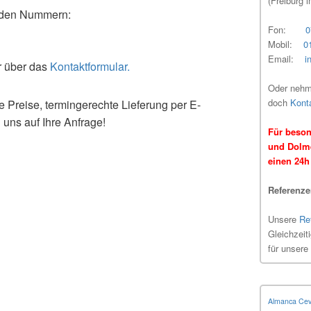
(Freiburg 
enden Nummern:
Fon:
0
Mobil:
0
Email:
i
r über das
Kontaktformular.
Oder nehme
doch
Kont
e Preise, termingerechte Lieferung per E-
 uns auf Ihre Anfrage!
Für beson
und Dolme
einen 24h 
Referenz
Unsere
Re
Gleichzeit
für unsere
Almanca Cevi