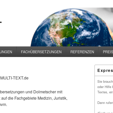
TUNGEN
FACHÜBERSETZUNGEN
REFERENZEN
PREI
Primärer
Expres
Seitenleisten
Widgetberei
w.MULTI-TEXT.de
Sie brauch
oder Hilfe
e Übersetzungen und Dolmetscher mit
Textes, ei
t auf die Fachgebiete Medizin, Juristik,
Dann rufen
uvm.