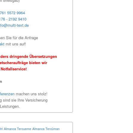
im Breisgau)
761 5572 9964
176 - 2192 9410
nfo@multi-text.de
n Sie für die Anfrage
akt
mit uns auf!
ders dringende Übersetzungen
tscheraufträge bieten wir
Notfallservice!
en
ferenzen
machen uns stolz!
ig sind sie Ihre Versicherung
 Leistungen.
ri
Almanca Tercueme
Almanca Tercüman