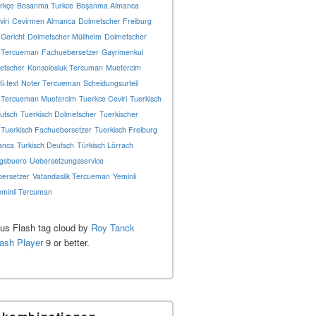
rkçe
Bosanma Turkce
Boşanma Almanca
iri
Cevirmen Almanca
Dolmetscher Freiburg
Gericht
Dolmetscher Müllheim
Dolmetscher
 Tercueman
Fachuebersetzer
Gayrimenkul
etscher
Konsolosluk Tercuman
Muetercim
ti-text
Noter Tercueman
Scheidungsurteil
Tercueman Muetercim
Tuerkce Ceviri
Tuerkisch
utsch
Tuerkisch Dolmetscher
Tuerkischer
Tuerkisch Fachuebersetzer
Tuerkisch Freiburg
anca
Turkisch Deutsch
Türkisch Lörrach
gsbuero
Uebersetzungsservice
ersetzer
Vatandaslik Tercueman
Yeminli
eminli Tercuman
s Flash tag cloud by
Roy Tanck
lash Player
9 or better.