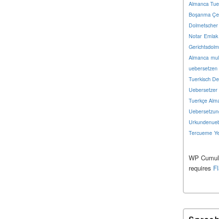
Almanca Tue
Boşanma Çev
Dolmetscher 
Notar
Emlak
Gerichtsdolm
Almanca
mul
uebersetzen
Tuerkisch De
Uebersetzer
Tuerkçe Alm
Uebersetzun
Urkundenueb
Tercueme
Y
WP Cumulu
requires
F