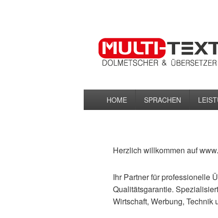
MULTI-TEXT
Übersetzungen & Dolmetscherservice
Primäres
HOME
SPRACHEN
LEIS
Menü
Herzlich willkommen auf ww
Ihr Partner für professionell
Qualitätsgarantie. Spezialisier
Wirtschaft, Werbung, Technik 